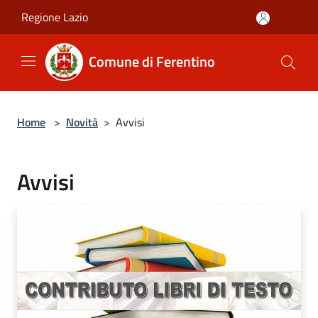
Salta al contenuto principale
Regione Lazio
Comune di Ferentino
Home
>
Novità
>
Avvisi
Avvisi