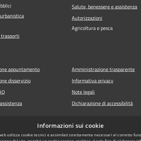
bblici
Salute, benessere e assistenza
 urbanistica
Autorizzazioni
Agricoltura e pesca
 trasporti
ione appuntamento
Amministrazione trasparente
one disservizio
Informativa privacy
FAQ
Note legali
 assistenza
Dichiarazione di accessibilità
Informazioni sui cookie
web utilizza cookie tecnici e assimilati strettamente necessari al corretto fu
azione del sito, nonché un cookie tecnico analitico al solo fine di elaborare i