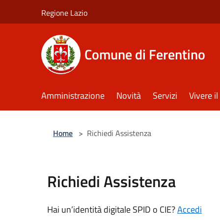
Salta al contenuto principale
Regione Lazio
Comune di Ferentino
Amministrazione
Novità
Servizi
Vivere 
Home
>
Richiedi Assistenza
Richiedi Assistenza
Hai un’identità digitale SPID o CIE?
Accedi