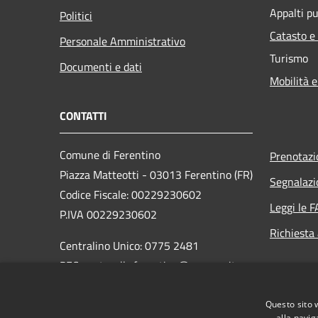
Appalti pu
Politici
Catasto e
Personale Amministrativo
Turismo
Documenti e dati
Mobilità e
CONTATTI
Comune di Ferentino
Prenotaz
Piazza Matteotti - 03013 Ferentino (FR)
Segnalazi
Codice Fiscale: 00229230602
Leggi le 
P.IVA 00229230602
Richiesta
Centralino Unico: 0775 2481
PEC: protocollo.ferentino@pec-cap.it
Codice Univoco: UF14RI
Questo sito 
Codice IPA: c_d539
alla navig