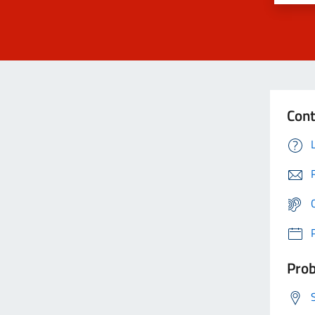
Cont
Prob