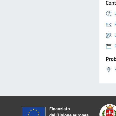
Cont
Prob