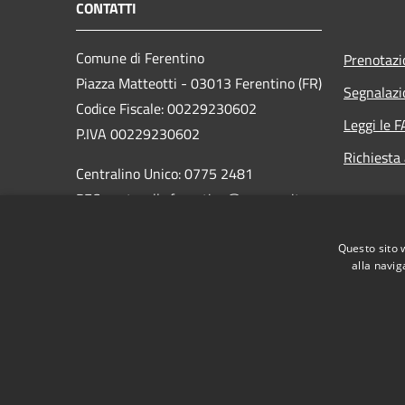
CONTATTI
Comune di Ferentino
Prenotaz
Piazza Matteotti - 03013 Ferentino (FR)
Segnalazi
Codice Fiscale: 00229230602
Leggi le 
P.IVA 00229230602
Richiesta
Centralino Unico: 0775 2481
PEC: protocollo.ferentino@pec-cap.it
Codice Univoco: UF14RI
Questo sito 
Codice IPA: c_d539
alla navig
RSS
Accessibilità
Privacy
Cookie
Mappa de