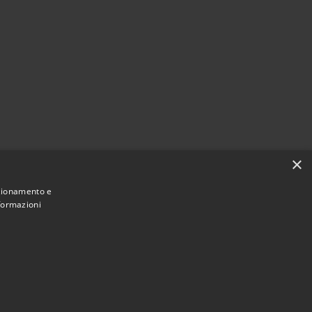
×
nzionamento e
nformazioni
Municipium
Accesso redazione
Ferentino • Powered by
•