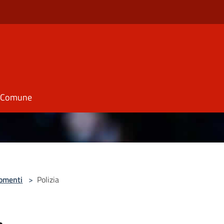
il Comune
omenti
>
Polizia