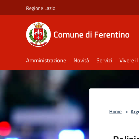
Salta al contenuto principale
Regione Lazio
Comune di Ferentino
Amministrazione
Novità
Servizi
Vivere 
Home
>
Arg