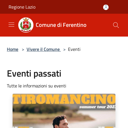
Salta al contenuto principale
Regione Lazio
Comune di Ferentino
Home
>
Vivere il Comune
>
Eventi
Eventi passati
Tutte le informazioni su eventi