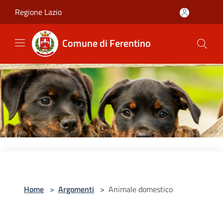
Salta al contenuto principale
Regione Lazio
Comune di Ferentino
Home
>
Argomenti
>
Animale domestico