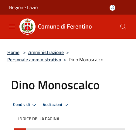
Salta al contenuto principale
Regione Lazio
Comune di Ferentino
Home
>
Amministrazione
>
Personale amministrativo
>
Dino Monoscalco
Dino Monoscalco
Condividi
Vedi azioni
INDICE DELLA PAGINA