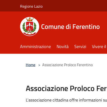
Salta al contenuto principale
Regione Lazio
Comune di Ferentino
Amministrazione
Novità
Servizi
Vivere 
Home
>
Associazione Proloco Ferentino
Associazione Proloco Fer
L'associazione cittadina offre informazioni sui 