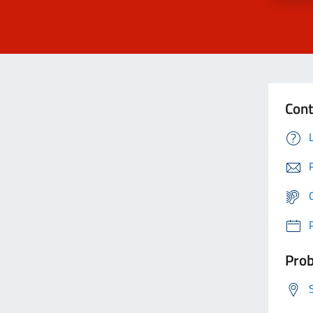
Cont
Prob