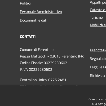
Appalti pu
Politici
Catasto e
Personale Amministrativo
Turismo
Documenti e dati
Mobilità e
CONTATTI
Comune di Ferentino
Prenotaz
Piazza Matteotti - 03013 Ferentino (FR)
Segnalazi
Codice Fiscale: 00229230602
Leggi le 
P.IVA 00229230602
Richiesta
Centralino Unico: 0775 2481
PEC: protocollo.ferentino@pec-cap.it
Codice Univoco: UF14RI
Questo sito 
Codice IPA: c_d539
alla navig