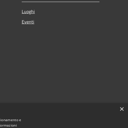
Luoghi
Eventi
×
nzionamento e
nformazioni