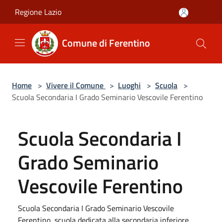
Salta al contenuto principale
Regione Lazio
Comune di Ferentino
Home
>
Vivere il Comune
>
Luoghi
>
Scuola
>
Scuola Secondaria I Grado Seminario Vescovile Ferentino
Scuola Secondaria I
Grado Seminario
Vescovile Ferentino
Scuola Secondaria I Grado Seminario Vescovile
Ferentino, scuola dedicata alla secondaria inferiore.