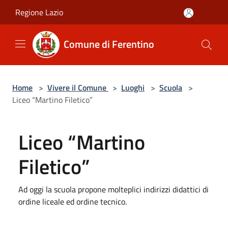
Salta al contenuto principale
Regione Lazio
Comune di Ferentino
Home
>
Vivere il Comune
>
Luoghi
>
Scuola
>
Liceo “Martino Filetico”
Liceo “Martino
Filetico”
Ad oggi la scuola propone molteplici indirizzi didattici di
ordine liceale ed ordine tecnico.