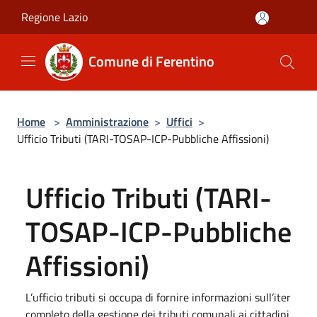
Salta al contenuto principale
Regione Lazio
Comune di Ferentino
Home
>
Amministrazione
>
Uffici
>
Ufficio Tributi (TARI-TOSAP-ICP-Pubbliche Affissioni)
Ufficio Tributi (TARI-
TOSAP-ICP-Pubbliche
Affissioni)
L’ufficio tributi si occupa di fornire informazioni sull’iter
completo della gestione dei tributi comunali ai cittadini.