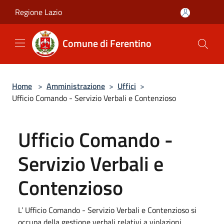
Salta al contenuto principale
Regione Lazio
Comune di Ferentino
Home
>
Amministrazione
>
Uffici
>
Ufficio Comando - Servizio Verbali e Contenzioso
Ufficio Comando -
Servizio Verbali e
Contenzioso
L’ Ufficio Comando - Servizio Verbali e Contenzioso si
occupa della gestione verbali relativi a violazioni