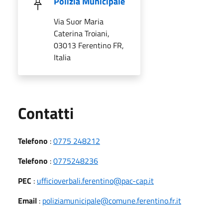
Polizia Municipale
Via Suor Maria
Caterina Troiani,
03013 Ferentino FR,
Italia
Utili
Contatti
Telefono
:
0775 248212
Telefono
:
0775248236
PEC
:
ufficioverbali.ferentino@pac-cap.it
Email
:
poliziamunicipale@comune.ferentino.fr.it