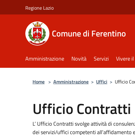
Salta al contenuto principale
Regione Lazio
Comune di Ferentino
Amministrazione
Novità
Servizi
Vivere 
Home
>
Amministrazione
>
Uffici
>
Ufficio Co
Ufficio Contratti
L’ Ufficio Contratti svolge attività di consul
dei servizi/uffici competenti all’affidamento e