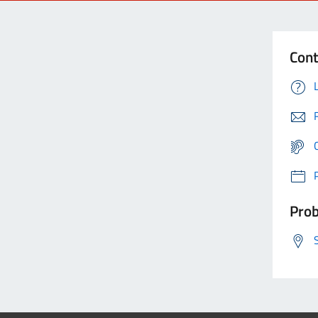
Cont
Prob