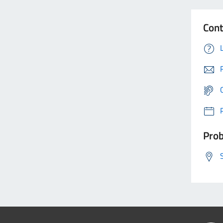
Cont
Prob