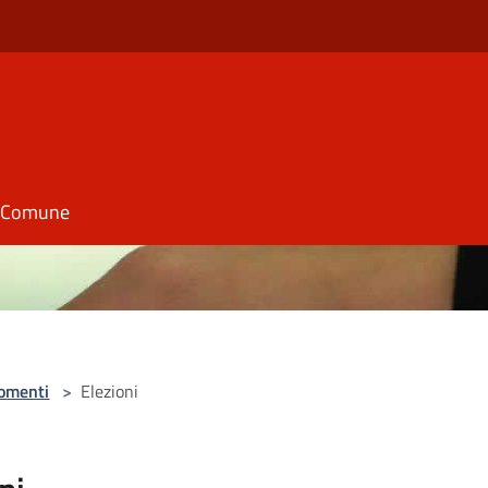
il Comune
omenti
>
Elezioni