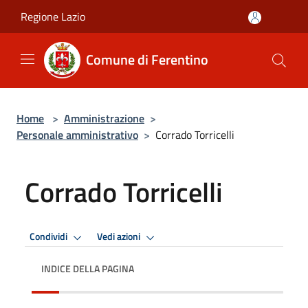
Salta al contenuto principale
Regione Lazio
Comune di Ferentino
Home
>
Amministrazione
>
Personale amministrativo
>
Corrado Torricelli
Corrado Torricelli
Condividi
Vedi azioni
INDICE DELLA PAGINA