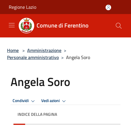
Salta al contenuto principale
Regione Lazio
Comune di Ferentino
Home
>
Amministrazione
>
Personale amministrativo
>
Angela Soro
Angela Soro
Condividi
Vedi azioni
INDICE DELLA PAGINA