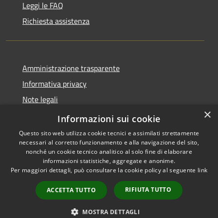
Leggi le FAQ
Richiesta assistenza
Amministrazione trasparente
Informativa privacy
Note legali
×
Dichiarazione di accessibilità
Informazioni sui cookie
Questo sito web utilizza cookie tecnici e assimilati strettamente
necessari al corretto funzionamento e alla navigazione del sito,
nonché un cookie tecnico analitico al solo fine di elaborare
informazioni statistiche, aggregate e anonime.
RSS
Copyright © 2026 • Comune di
Per maggiori dettagli, può consultare la cookie policy al seguente
link
Accessibilità
Ferentino • Powered by
Privacy
Municipium
Accesso
•
RIFIUTA TUTTO
ACCETTA TUTTO
Cookie
redazione
Mappa del sito
MOSTRA DETTAGLI