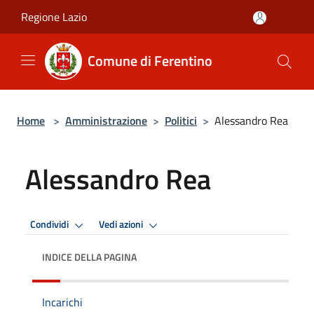
Salta al contenuto principale
Regione Lazio
Comune di Ferentino
Home
>
Amministrazione
>
Politici
>
Alessandro Rea
Alessandro Rea
Condividi
Vedi azioni
INDICE DELLA PAGINA
Incarichi