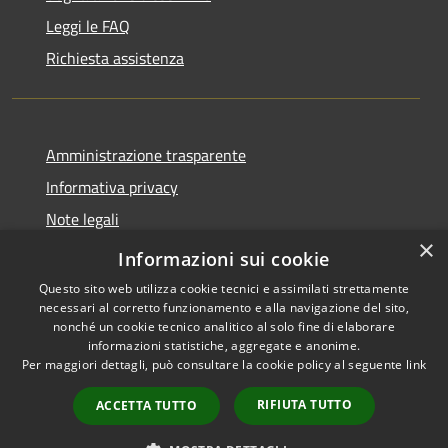
Leggi le FAQ
Richiesta assistenza
Amministrazione trasparente
Informativa privacy
Note legali
×
Dichiarazione di accessibilità
Informazioni sui cookie
Questo sito web utilizza cookie tecnici e assimilati strettamente
necessari al corretto funzionamento e alla navigazione del sito,
nonché un cookie tecnico analitico al solo fine di elaborare
informazioni statistiche, aggregate e anonime.
RSS
Copyright © 2026 • Comune di
Per maggiori dettagli, può consultare la cookie policy al seguente
link
Accessibilità
Ferentino • Powered by
Privacy
Municipium
Accesso
•
RIFIUTA TUTTO
ACCETTA TUTTO
Cookie
redazione
Mappa del sito