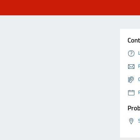
Cont
Prob