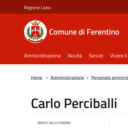
Salta al contenuto principale
Regione Lazio
Comune di Ferentino
Amministrazione
Novità
Servizi
Vivere 
Home
>
Amministrazione
>
Personale amminis
Carlo Perciballi
INDICE DELLA PAGINA