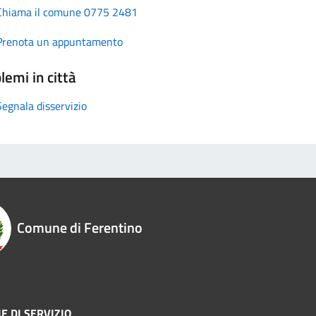
Chiama il comune 0775 2481
Prenota un appuntamento
lemi in città
Segnala disservizio
Comune di Ferentino
E DI SERVIZIO