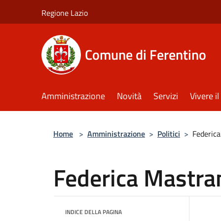
Salta al contenuto principale
Regione Lazio
Comune di Ferentino
Amministrazione
Novità
Servizi
Vivere 
Home
>
Amministrazione
>
Politici
>
Federica
Federica Mastra
INDICE DELLA PAGINA