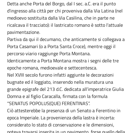
Detta anche Porta del Borgo, dal I sec. a.C. era il punto
d'ingresso alla città per chi proveniva dalla Via Latina (nel
medioevo sostituita dalla Via Casilina, che in parte ne
ricalcava il tracciato): il lastricato romano è sotto l'attuale
pavimentazione.
Partiva da qui il decumano, che anticamente si collegava a
Porta Casamari (o a Porta Santa Croce), mentre oggi il
percorso viario raggiunge Porta Montana.
Identicamente a Porta Montana mostra i segni delle tre
epoche romana, medioevale e settecentesca.
Nel XVIII secolo furono infatti aggiunte le decorazioni
bugnate ed il loggiato, inserendo nella muratura una
grande epigrafe del 213 d.C. dedicata all’imperatrice Giulia
Domna e al figlio Caracalla, firmata con la formula
“SENATUS POPOLUS(QUE) FERENTINAS”.
Ciò attesterebbe la presenza di un Senato a Ferentino in
epoca Imperiale. La provenienza della lastra è incerta:
considerato lo stato di conservazione e le dimensioni,
poteva trovarsi inserita in un pavimento, forse quello della