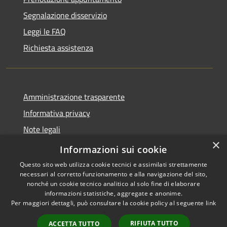
Segnalazione disservizio
Leggi le FAQ
Richiesta assistenza
Amministrazione trasparente
Informativa privacy
Note legali
×
Dichiarazione di accessibilità
Informazioni sui cookie
Questo sito web utilizza cookie tecnici e assimilati strettamente
necessari al corretto funzionamento e alla navigazione del sito,
nonché un cookie tecnico analitico al solo fine di elaborare
informazioni statistiche, aggregate e anonime.
RSS
Copyright © 2026 • Comune di
Per maggiori dettagli, può consultare la cookie policy al seguente
link
Accessibilità
Ferentino • Powered by
Privacy
Municipium
Accesso
•
RIFIUTA TUTTO
ACCETTA TUTTO