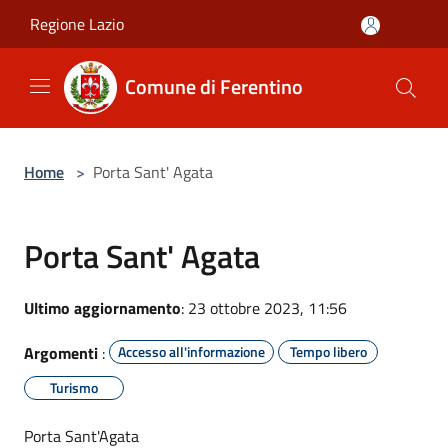
Salta al contenuto principale
Regione Lazio
Comune di Ferentino
Home
>
Porta Sant' Agata
Porta Sant' Agata
Ultimo aggiornamento
: 23 ottobre 2023, 11:56
Argomenti
:
Accesso all'informazione
Tempo libero
Turismo
Porta Sant'Agata