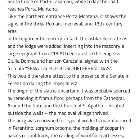
Santa Croce or Porta Casamari, while today the road
reaches Porta Montana.
Like the northern entrance Porta Montana, it shows the
signs of the three Roman, medieval, and 18th-century
eras.
In the eighteenth century, in fact, the ashlar decorations
and the lodge were added, inserting into the masonry a
large epigraph from 213 AD dedicated to the empress
Giulia Domna and her son Caracalla, signed with the
formula "SENATUS POPOLUS(QUE) FERENTINAS".
This would therefore attest to the presence of a Senate in
Ferentino during the Imperial era.
The origin of the slab is uncertain: it was probably sourced
by removing it from a floor, perhaps from the Cathedral.
Around the Gate and the Church of S. Agatha – located
outside the walls – the medieval village thrived.
The burg was renowned for typical products manufactured
in Ferentino: sorghum brooms, the molding of copper in
basins or cauldrons, the carding of wool for mattresses,