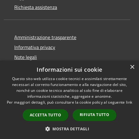
Richiesta assistenza
Amministrazione trasparente
Informativa privacy
Note legali
×
Dichiarazione di accessibilità
Informazioni sui cookie
Questo sito web utilizza cookie tecnici e assimilati strettamente
necessari al corretto funzionamento e alla navigazione del sito,
nonché un cookie tecnico analitico al solo fine di elaborare
informazioni statistiche, aggregate e anonime.
RSS
Copyright © 2026 • Comune di
Per maggiori dettagli, può consultare la cookie policy al seguente
link
Accessibilità
Ferentino • Powered by
Privacy
Municipium
Accesso
•
RIFIUTA TUTTO
ACCETTA TUTTO
Cookie
redazione
Mappa del sito
MOSTRA DETTAGLI