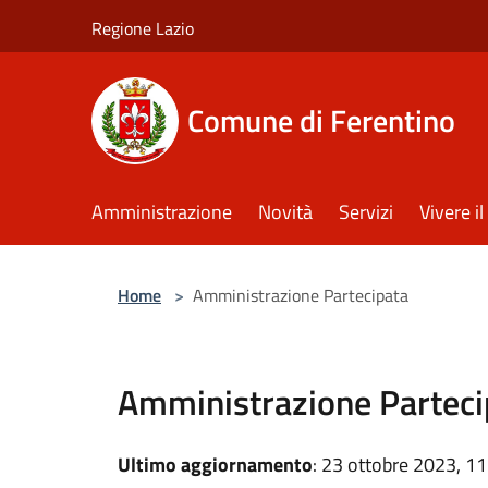
Salta al contenuto principale
Regione Lazio
Comune di Ferentino
Amministrazione
Novità
Servizi
Vivere 
Home
>
Amministrazione Partecipata
Amministrazione Parteci
Ultimo aggiornamento
: 23 ottobre 2023, 11