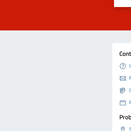
Cont
Prob