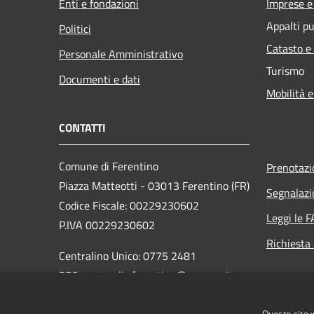
Enti e fondazioni
Imprese 
Appalti pu
Politici
Catasto e
Personale Amministrativo
Turismo
Documenti e dati
Mobilità e
CONTATTI
Comune di Ferentino
Prenotaz
Piazza Matteotti - 03013 Ferentino (FR)
Segnalazi
Codice Fiscale: 00229230602
Leggi le 
P.IVA 00229230602
Richiesta
Centralino Unico: 0775 2481
PEC: protocollo.ferentino@pec-cap.it
Codice Univoco: UF14RI
Questo sito 