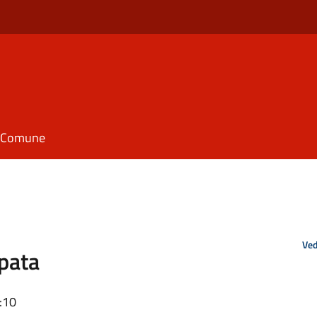
il Comune
Ved
pata
:10