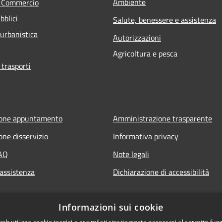
Ambiente
e Commercio
bblici
Salute, benessere e assistenza
 urbanistica
Autorizzazioni
Agricoltura e pesca
 trasporti
ione appuntamento
Amministrazione trasparente
one disservizio
Informativa privacy
FAQ
Note legali
 assistenza
Dichiarazione di accessibilità
Informazioni sui cookie
web utilizza cookie tecnici e assimilati strettamente necessari al corretto fu