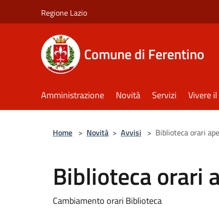
Salta al contenuto principale
Regione Lazio
Comune di Ferentino
Amministrazione
Novità
Servizi
Vivere 
Home
>
Novità
>
Avvisi
>
Biblioteca orari ap
Biblioteca orari 
Cambiamento orari Biblioteca