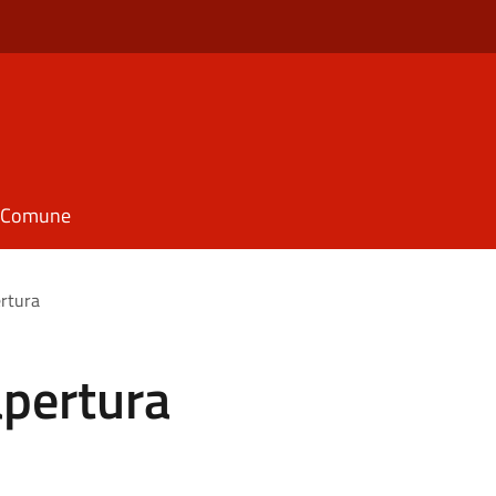
il Comune
ertura
apertura