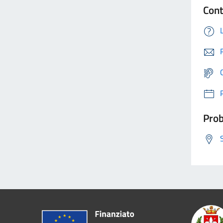
Cont
Prob