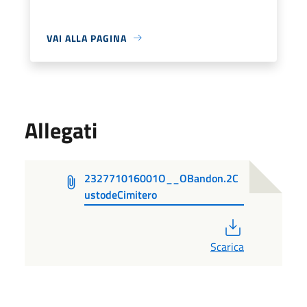
VAI ALLA PAGINA
Allegati
232771016001O__OBandon.2C
ustodeCimitero
PDF
Scarica