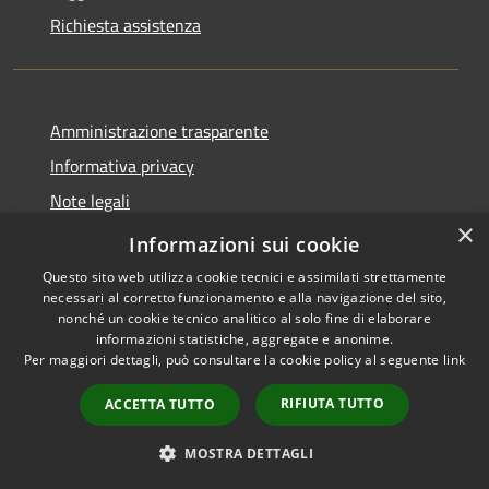
Richiesta assistenza
Amministrazione trasparente
Informativa privacy
Note legali
×
Dichiarazione di accessibilità
Informazioni sui cookie
Questo sito web utilizza cookie tecnici e assimilati strettamente
necessari al corretto funzionamento e alla navigazione del sito,
nonché un cookie tecnico analitico al solo fine di elaborare
informazioni statistiche, aggregate e anonime.
RSS
Copyright © 2026 • Comune di
Per maggiori dettagli, può consultare la cookie policy al seguente
link
Accessibilità
Ferentino • Powered by
Privacy
Municipium
Accesso
•
RIFIUTA TUTTO
ACCETTA TUTTO
Cookie
redazione
Mappa del sito
MOSTRA DETTAGLI