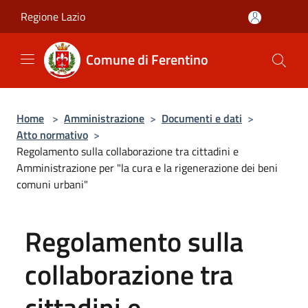
Salta al contenuto principale
Regione Lazio
Comune di Ferentino
Home
>
Amministrazione
>
Documenti e dati
>
Atto normativo
>
Regolamento sulla collaborazione tra cittadini e
Amministrazione per "la cura e la rigenerazione dei beni
comuni urbani"
Regolamento sulla
collaborazione tra
cittadini e